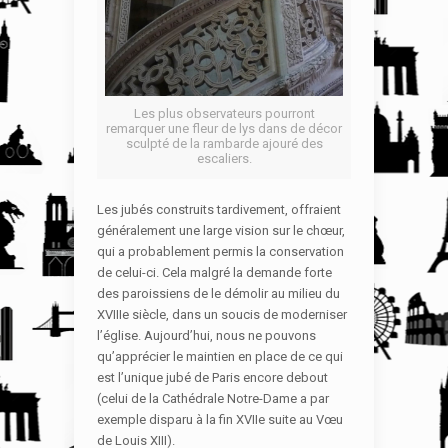
Les plus observateurs pourront
remarquer une fleur de lys dans de décor
sculpté de la rambarde ajouré des
escaliers.
Les jubés construits tardivement, offraient
généralement une large vision sur le chœur,
qui a probablement permis la conservation
de celui-ci. Cela malgré la demande forte
des paroissiens de le démolir au milieu du
XVIIIe siècle, dans un soucis de moderniser
l’église. Aujourd’hui, nous ne pouvons
qu’apprécier le maintien en place de ce qui
est l’unique jubé de Paris encore debout
(celui de la Cathédrale Notre-Dame a par
exemple disparu à la fin XVIIe suite au Vœu
de Louis XIII).