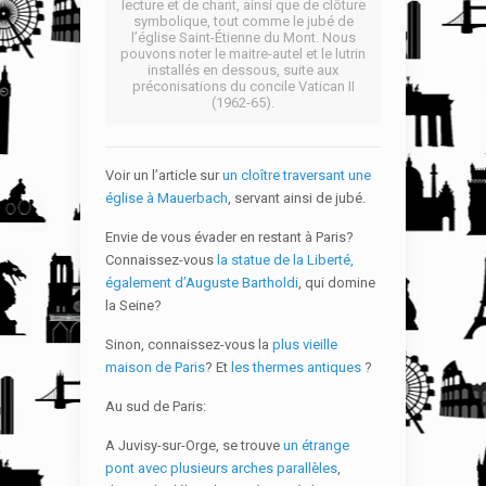
lecture et de chant, ainsi que de clôture
symbolique, tout comme le jubé de
l’église Saint-Étienne du Mont. Nous
pouvons noter le maitre-autel et le lutrin
installés en dessous, suite aux
préconisations du concile Vatican II
(1962-65).
Voir un l’article sur
un cloître traversant une
église à Mauerbach
, servant ainsi de jubé.
Envie de vous évader en restant à Paris?
Connaissez-vous
la statue de la Liberté,
également d’Auguste Bartholdi
, qui domine
la Seine?
Sinon, connaissez-vous la
plus vieille
maison de Paris
? Et
les thermes antiques
?
Au sud de Paris:
A Juvisy-sur-Orge, se trouve
un étrange
pont avec plusieurs arches parallèles
,