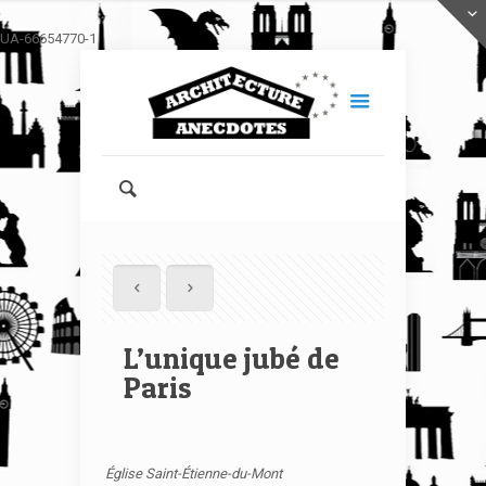
UA-66654770-1
L’unique jubé de
Paris
Église Saint-Étienne-du-Mont