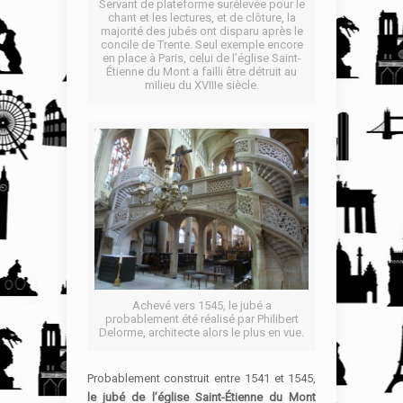
Servant de plateforme surélevée pour le
chant et les lectures, et de clôture, la
majorité des jubés ont disparu après le
concile de Trente. Seul exemple encore
en place à Paris, celui de l’église Saint-
Étienne du Mont a failli être détruit au
milieu du XVIIIe siècle.
Achevé vers 1545, le jubé a
probablement été réalisé par Philibert
Delorme, architecte alors le plus en vue.
Probablement construit entre 1541 et 1545,
le jubé de l’église Saint-Étienne du Mont