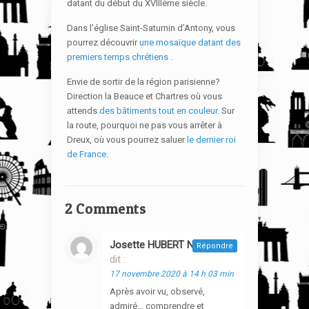
datant du début du XVIIIème siècle.
Dans l’église Saint-Saturnin d’Antony, vous
pourrez découvrir
une mosaïque datant des
premiers temps chrétiens
.
Envie de sortir de la région parisienne?
Direction la Beauce et Chartres où vous
attends
des bâtiments tout en couleur
. Sur
la route, pourquoi ne pas vous arrêter à
Dreux, où vous pourrez saluer
le dernier roi
de France
.
2 Comments
Josette HUBERT N'GUYEN
Répondre
dit :
17 novembre 2020 à 14 h 03 min
Après avoir vu, observé,
admiré… comprendre et