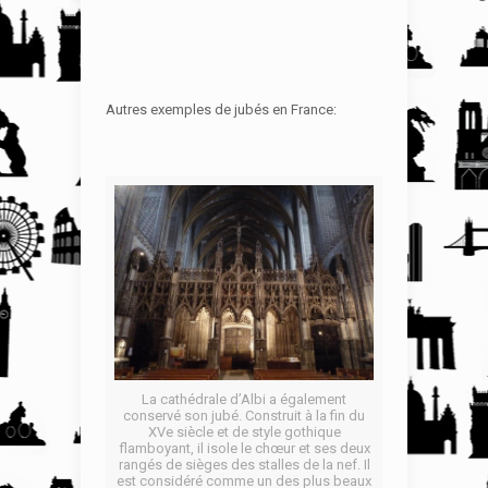
Autres exemples de jubés en France:
La cathédrale d’Albi a également
conservé son jubé. Construit à la fin du
XVe siècle et de style gothique
flamboyant, il isole le chœur et ses deux
rangés de sièges des stalles de la nef. Il
est considéré comme un des plus beaux