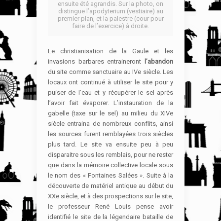
ensuite été agrandis. Sur la photo, on
distingue l’apodyterium (vestiaire) au
premier plan, et la palestre (cour pour
faire de l’exercice) à droite.
Le christianisation de la Gaule et les
invasions barbares entraineront
l’abandon
du site comme sanctuaire au IVe siècle. Les
locaux ont continué à utiliser le site pour y
puiser de l’eau et y récupérer le sel après
l’avoir fait évaporer. L’instauration de la
gabelle (taxe sur le sel) au milieu du XIVe
siècle entraina de nombreux conflits, ainsi
les sources furent remblayées trois siècles
plus tard. Le site va ensuite peu à peu
disparaitre sous les remblais, pour ne rester
que dans la mémoire collective locale sous
le nom des « Fontaines Salées ». Suite à la
découverte de matériel antique au début du
XXe siècle, et à des prospections sur le site,
le professeur René Louis pense avoir
identifié le site de la légendaire bataille de