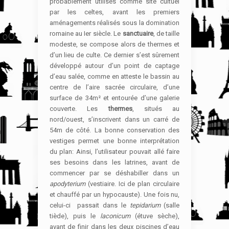
probablement utilisés comme site cultuel
par les celtes, avant les premiers
aménagements réalisés sous la domination
romaine au Ier siècle. Le
sanctuaire
, de taille
modeste, se compose alors de thermes et
d’un lieu de culte. Ce dernier s’est sûrement
développé autour d’un point de captage
d’eau salée, comme en atteste le bassin au
centre de l’aire sacrée circulaire, d’une
surface de 34m² et entourée d’une galerie
couverte. Les
thermes
, situés au
nord/ouest, s’inscrivent dans un carré de
54m de côté. La bonne conservation des
vestiges permet une bonne interprétation
du plan: Ainsi, l’utilisateur pouvait allé faire
ses besoins dans les latrines, avant de
commencer par se déshabiller dans un
apodyterium
(vestiaire. Ici de plan circulaire
et chauffé par un hypocauste). Une fois nu,
celui-ci passait dans le
tepidarium
(salle
tiède), puis le
laconicum
(étuve sèche),
avant de finir dans les deux piscines d’eau