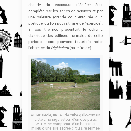
chaude du
caldarium
. L’édifice était
complété par les zones de services et par
une palestre (grande cour entourée d’un
portique, où l’on pouvait faire de l’exercice).
Si ces thermes présentent le schéma
classique des édifices thermales de cette
période, nous pouvons toutefois noter
l’absence du
frigidarium
(salle froide).
Au Ier siècle, un lieu de culte gallo-romain
a été aménagé autour d’un des puits.
Celui-ci se composait d’un bassin au
milieu d’une aire sacrée circulaire fermée