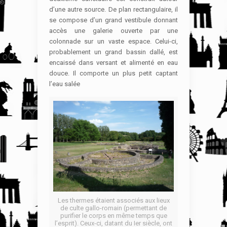
d’une autre source. De plan rectangulaire, il
se compose d’un grand vestibule donnant
accès une galerie ouverte par une
colonnade sur un vaste espace. Celui-ci,
probablement un grand bassin dallé, est
encaissé dans versant et alimenté en eau
douce. Il comporte un plus petit captant
l’eau salée
Les thermes étaient associés aux lieux
de culte gallo-romain (permettant de
purifier le corps en même temps que
l’esprit). Ceux-ci, datant du Ier siècle, ont