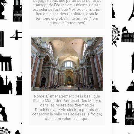
dégagés sous une partie de la nef et du
transept de l’église de Jublains. Le site
est celui de l’antique Noviodunum, chef-
lieu de la cité des Diablintes, dont le
territoire englobait Interamnes (Nom
antique d’Entrammes).
Rome: L’aménagement de la basilique
Sainte-Marie-des-Anges-et-des-Martyrs
dans les restes des thermes de
Dioclétien au XVIe siècle, a permis de
conserver la salle basilicale (salle froide)
dans son volume antique.