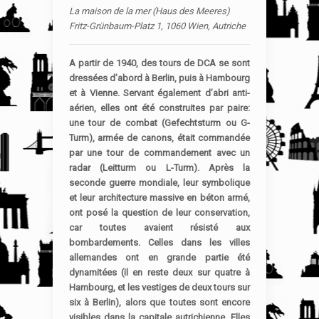
La maison de la mer (Haus des Meeres)
Fritz-Grünbaum-Platz 1, 1060 Wien, Autriche ‎
A partir de 1940, des tours de DCA se sont
dressées d’abord à Berlin, puis à Hambourg
et à Vienne. Servant également d’abri anti-
aérien, elles ont été construites par paire:
une tour de combat (Gefechtsturm ou G-
Turm), armée de canons, était commandée
par une tour de commandement avec un
radar (Leitturm ou L-Turm). Après la
seconde guerre mondiale, leur symbolique
et leur architecture massive en béton armé,
ont posé la question de leur conservation,
car toutes avaient résisté aux
bombardements. Celles dans les villes
allemandes ont en grande partie été
dynamitées (il en reste deux sur quatre à
Hambourg, et les vestiges de deux tours sur
six à Berlin), alors que toutes sont encore
visibles dans la capitale autrichienne. Elles