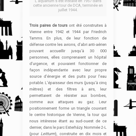
L’aquarium s’est installé en 1957 dans
cette ancienne tour de DCA, terminée en
juillet 1944.
Trois paires de tours
ont été construites à
Vienne entre 1942 et 1944 par Friedrich
Tamms. En plus, de leur fonction de
défense contre les avions, d’abri anti-aérien
pouvant accueillir jusqu’à 30 000
personnes, elles comprenaient un hôpital
d’urgence, et pouvaient fonctionner de
façon indépendante avec leur propre
source d’énergie et des puits pour l’eau
potable. L’épaisseur des murs (jusqu’à cinq
mètres) et des filtres à airs, leur
permettaient de résister aux bombes,
comme aux attaques au gaz. Leur
positionnement forme un triangle couvrant
le centre historique de Vienne, la tour qui
nous intéresse étant au sud-ouest de ce
dernier, dans le parc Esterházy. Nommée 2-L
(pour
Leitturm
), construite en dix mois et