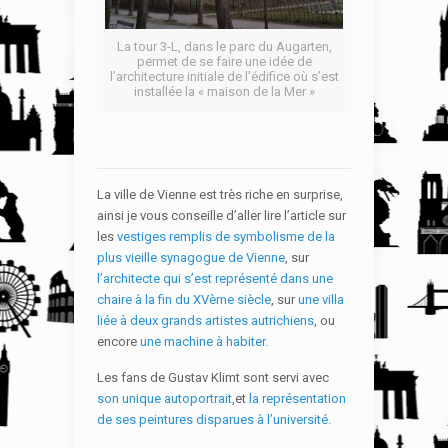
La tour 3-L, dans le parc du Augarten,
permet de se faire une idée de
l’architecture initiale de l’édifice où s’est
installée la « maison de la Mer »
La ville de Vienne est très riche en surprise,
ainsi je vous conseille d’aller lire l’article sur
les
vestiges remplis de symbolisme de la
plus vieille synagogue de Vienne
, sur
l’architecte qui s’est représenté dans une
chaire à la fin du XVème siècle
, sur
une villa
liée à deux grands artistes autrichiens
, ou
encore
une machine à habiter.
Les fans de Gustav Klimt sont servi avec
son unique autoportrait
,et
la représentation
de ses peintures disparues à l’université.