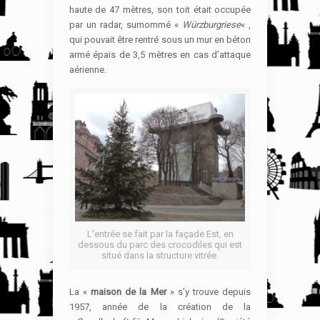
haute de 47 mètres, son toit était occupée
par un radar, surnommé «
Würzburgriese
« ,
qui pouvait être rentré sous un mur en béton
armé épais de 3,5 mètres en cas d’attaque
aérienne.
L’entrée se fait par la façade Est, en
dessous du parc des crocodiles qui est
situé dans la structure vitrée.
La «
maison de la Mer
» s’y trouve depuis
1957, année de la création de la