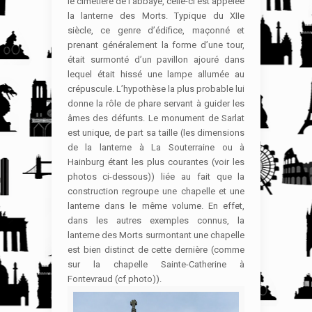
le cimetière de l’abbaye, celle-ci est appelée
la lanterne des Morts. Typique du XIIe
siècle, ce genre d’édifice, maçonné et
prenant généralement la forme d’une tour,
était surmonté d’un pavillon ajouré dans
lequel était hissé une lampe allumée au
crépuscule. L’hypothèse la plus probable lui
donne la rôle de phare servant à guider les
âmes des défunts. Le monument de Sarlat
est unique, de part sa taille (les dimensions
de la lanterne à La Souterraine ou à
Hainburg étant les plus courantes (voir les
photos ci-dessous)) liée au fait que la
construction regroupe une chapelle et une
lanterne dans le même volume. En effet,
dans les autres exemples connus, la
lanterne des Morts surmontant une chapelle
est bien distinct de cette dernière (comme
sur la chapelle Sainte-Catherine à
Fontevraud (cf photo)).