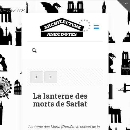
UA-66654770-1
La lanterne des
morts de Sarlat
Lanterne des Morts (Derrière le chevet de la