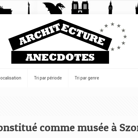
 localisation
Tri par période
Tri par genre
constitué comme musée à Sz