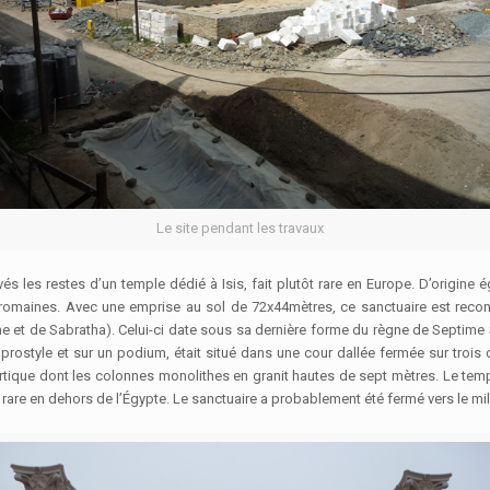
Le site pendant les travaux
s les restes d’un temple dédié à Isis, fait plutôt rare en Europe. D’origine égy
s romaines. Avec une emprise au sol de 72x44mètres, ce sanctuaire est reco
e et de Sabratha). Celui-ci date sous sa dernière forme du règne de Septime S
rostyle et sur un podium, était situé dans une cour dallée fermée sur trois
tique dont les colonnes monolithes en granit hautes de sept mètres. Le temp
ès rare en dehors de l’Égypte. Le sanctuaire a probablement été fermé vers le m