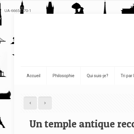
UA-66654770-1
Accueil
Philosophie
Qui suis-je?
Tri par
Un temple antique re