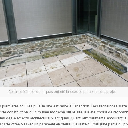
Certains éléments antiques ont été laissés en place dans le projet.
 premières fouilles puis le site est resté à l’abandon. Des recherches suite 
 construction d’un musée moderne sur le site. Il a été choisi de reconstitu
ies des éléments architecturaux antiques. Quant aux bâtiments entourant la 
çade vitrée ou avec un parement en pierre). Le reste du bâti (une partie du por